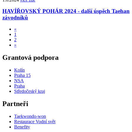
HAVÍŘOVSKÝ POHÁR 2024 - další úspěch Taehan
závodníků
«
1
2
»
Grantová podpora
Kolín
Praha 15
NSA
Praha
Středočeský kraj
Partneři
Taekwondo-won
Restaurace Vodní svět
Benefity