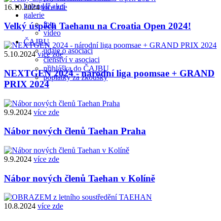
kalendář akcí
16.10.2024
více zde
galerie
foto
Velký úspěch Taehanu na Croatia Open 2024!
video
ČAJBU
údaje o asociaci
5.10.2024
více zde
členství v asociaci
přihláška do ČAJBU
NEXTGEN 2024 - národní liga poomsae + GRAND
poplatky za zkoušky
PRIX 2024
9.9.2024
více zde
Nábor nových členů Taehan Praha
9.9.2024
více zde
Nábor nových členů Taehan v Kolíně
10.8.2024
více zde