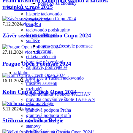
Přání krásných vánočních svátků a začátek
poplatky za zkoušky
tréninků v roce 2025
taekwondo
historie taekwondo
o taekwondo
7.12.2024
více zde
mugisul
taekwondo podskupiny
Závěr sezóny na Hansoo Cupu 2024
technické stupně
soutěže
poomsae a freestyle poomsae
kyorugi
27.11.2024
více zde
etiketa cvičenců
korejské názvosloví
Prague Open Poomsae 2024
zajímavé, podívejte se
o klubu
mistr Lee a Taehan taekwondo
16.11.2024
více zde
mistrovi asistenti
rozhodčí
Kolín Cup a Czech Open 2024
náplň tréninků ve škole TAEHAN
pravidla chování ve škole TAEHAN
napsali o nás
5.11.2024
více zde
grantová podpora Praha
grantová podpora Kolín
Stříbrná medaile z Belgie
výroční zprávy
stanovy
pojištění našich členů