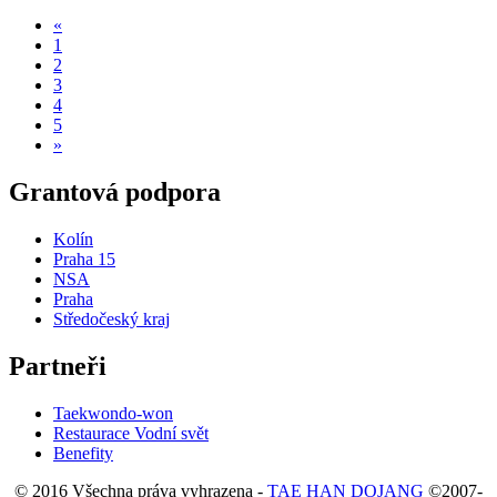
«
1
2
3
4
5
»
Grantová podpora
Kolín
Praha 15
NSA
Praha
Středočeský kraj
Partneři
Taekwondo-won
Restaurace Vodní svět
Benefity
© 2016 Všechna práva vyhrazena -
TAE HAN DOJANG
©2007-