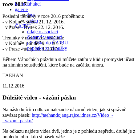
roce 2017
kalendář akcí
galerie
foto
Poslední tréninky v roce 2016 proběhnou:
video
- v Kolíně - středa 21. 12. 2016,
ČAJBU
- v Praze - čtvrtek 22. 12. 2016.
údaje o asociaci
členství v asociaci
Tréninky v novém roce začnou:
přihláška do ČAJBU
- v Kolíně - pondělí 9. 1. 2017,
poplatky za zkoušky
- v Praze - úterý 10. 1. 2017.
Během Vánočních prázdnin si můžete zatím v klidu promyslet účast
na zimním soustředění, které bude na začátku února.
TAEHAN
11.12.2016
Důležité video - vázání pásku
Na následujícím odkazu naleznete názorné video, jak si správně
zavázat pásek:
http://taehandojang.rajce.idnes.cz/Video_-
_vazani_pasku/
Na odkazu najdete videa dvě, jedno je z pohledu zepředu, druhé je z
pohledu toho, kdo si pásek váže.