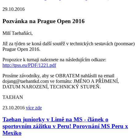
29.10.2016
Pozvánka na Prague Open 2016
Milí Taehaňáci,
Již za týden se koná další soutěž v technických sestavách (poomsae)
Prague Open 2016.
Propozice k turnaji naleznete na následujícím odkaze:
http://tpss.eu/PDF/1221.pdf
Prosíme závodníky, aby se OBRATEM nahlásili na email
dojang@taehantkd.com
ve formátu: JMÉNO A PŘÍJMENÍ,
DATUM NAROZENÍ, TECHNICKÝ STUPEŇ.
TAEHAN
23.10.2016
více zde
Taehan juniorky v Limě na MS - článek o
sportovním zážitku v Peru! Porovnání MS Peru x
Mexiko