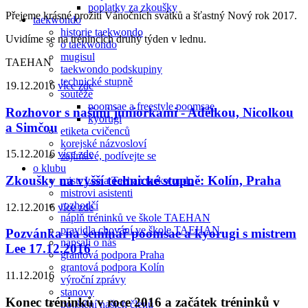
poplatky za zkoušky
Přejeme krásné prožití Vánočních svátků a šťastný Nový rok 2017.
taekwondo
historie taekwondo
Uvidíme se na trénincích druhý týden v lednu.
o taekwondo
mugisul
TAEHAN
taekwondo podskupiny
technické stupně
19.12.2016
více zde
soutěže
poomsae a freestyle poomsae
Rozhovor s našimi juniorkami - Adélkou, Nicolkou
kyorugi
a Simčou
etiketa cvičenců
korejské názvosloví
15.12.2016
více zde
zajímavé, podívejte se
o klubu
Zkoušky na vyšší technické stupně: Kolín, Praha
mistr Lee a Taehan taekwondo
mistrovi asistenti
rozhodčí
12.12.2016
více zde
náplň tréninků ve škole TAEHAN
pravidla chování ve škole TAEHAN
Pozvánka na seminář poomsae a kyorugi s mistrem
napsali o nás
Lee 17.12.2016
grantová podpora Praha
grantová podpora Kolín
11.12.2016
výroční zprávy
stanovy
Konec tréninků v roce 2016 a začátek tréninků v
pojištění našich členů