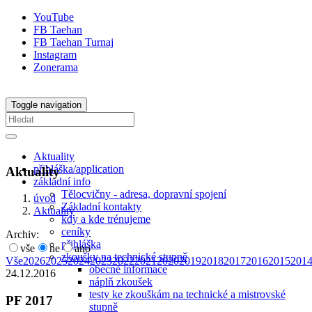
YouTube
FB Taehan
FB Taehan Turnaj
Instagram
Zonerama
Toggle navigation
Aktuality
přihláška/application
Aktuality
základní info
Tělocvičny - adresa, dopravní spojení
úvod
Základní kontakty
Aktuality
kdy a kde trénujeme
ceníky
Archiv:
přihláška
vše
ne
ano
zkoušky na technické stupně
Vše
2026
2025
2024
2023
2022
2021
2020
2019
2018
2017
2016
2015
201
obecné informace
24.12.2016
náplň zkoušek
testy ke zkouškám na technické a mistrovské
PF 2017
stupně