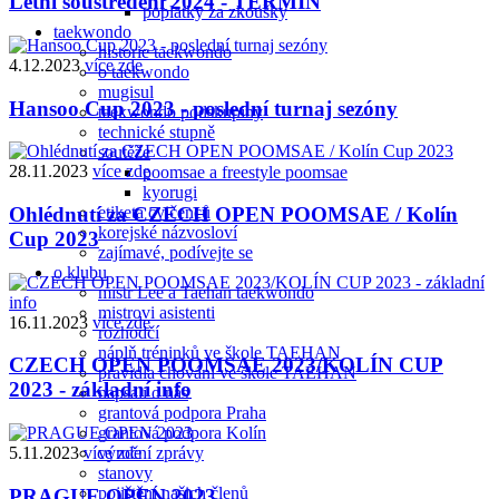
Letní soustředění 2024 - TERMÍN
poplatky za zkoušky
taekwondo
historie taekwondo
4.12.2023
více zde
o taekwondo
mugisul
Hansoo Cup 2023 - poslední turnaj sezóny
taekwondo podskupiny
technické stupně
soutěže
28.11.2023
více zde
poomsae a freestyle poomsae
kyorugi
etiketa cvičenců
Ohlédnutí za CZECH OPEN POOMSAE / Kolín
korejské názvosloví
Cup 2023
zajímavé, podívejte se
o klubu
mistr Lee a Taehan taekwondo
mistrovi asistenti
16.11.2023
více zde
rozhodčí
náplň tréninků ve škole TAEHAN
CZECH OPEN POOMSAE 2023/KOLÍN CUP
pravidla chování ve škole TAEHAN
2023 - základní info
napsali o nás
grantová podpora Praha
grantová podpora Kolín
výroční zprávy
5.11.2023
více zde
stanovy
pojištění našich členů
PRAGUE OPEN 2023