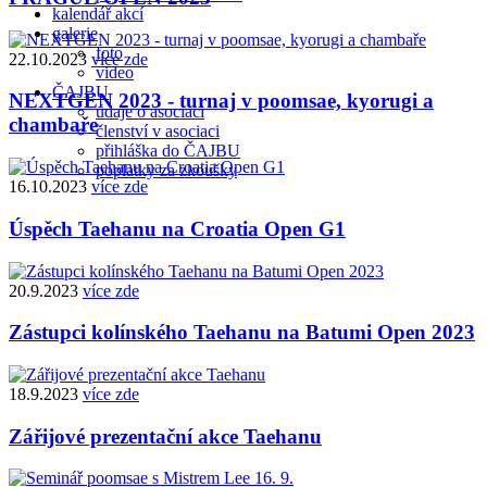
kalendář akcí
galerie
foto
22.10.2023
více zde
video
ČAJBU
NEXTGEN 2023 - turnaj v poomsae, kyorugi a
údaje o asociaci
chambaře
členství v asociaci
přihláška do ČAJBU
poplatky za zkoušky
16.10.2023
více zde
Úspěch Taehanu na Croatia Open G1
20.9.2023
více zde
Zástupci kolínského Taehanu na Batumi Open 2023
18.9.2023
více zde
Zářijové prezentační akce Taehanu