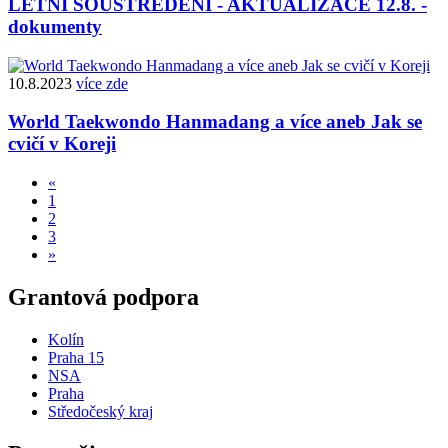
LETNÍ SOUSTŘEDĚNÍ - AKTUALIZACE 12.8. -
dokumenty
10.8.2023
více zde
World Taekwondo Hanmadang a více aneb Jak se
cvičí v Koreji
«
1
2
3
»
Grantová podpora
Kolín
Praha 15
NSA
Praha
Středočeský kraj