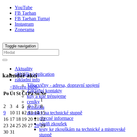
YouTube
FB Taehan
FB Taehan Turnaj
Instagram
Zonerama
Toggle navigation
Aktuality
přihláška/application
kalendář akcí
základní info
Tělocvičny - adresa, dopravní spojení
<
Březen 2026
>
Základní kontakty
Po
Út
St
Čt
Pá
So
Ne
kdy a kde trénujeme
1
ceníky
2
3
4
5
6
7
8
přihláška
zkoušky na technické stupně
9
10
11
12
13
14
15
obecné informace
16
17
18
19
20
21
22
náplň zkoušek
23
24
25
26
27
28
29
testy ke zkouškám na technické a mistrovské
30
31
stupně