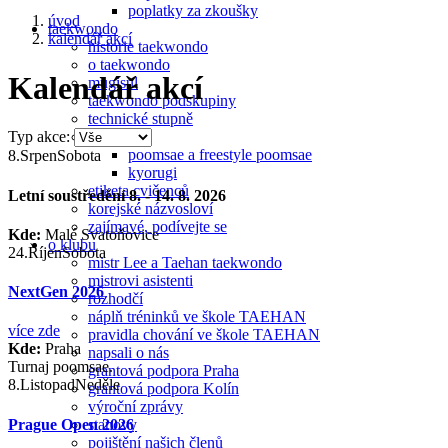
poplatky za zkoušky
úvod
taekwondo
kalendář akcí
historie taekwondo
o taekwondo
Kalendář akcí
mugisul
taekwondo podskupiny
technické stupně
soutěže
Typ akce:
poomsae a freestyle poomsae
8.
Srpen
Sobota
kyorugi
etiketa cvičenců
Letní soustředění 8. - 14. 8. 2026
korejské názvosloví
zajímavé, podívejte se
Kde:
Malé Svatoňovice
o klubu
24.
Říjen
Sobota
mistr Lee a Taehan taekwondo
mistrovi asistenti
NextGen 2026
rozhodčí
náplň tréninků ve škole TAEHAN
více zde
pravidla chování ve škole TAEHAN
Kde:
Praha
napsali o nás
Turnaj poomsae.
grantová podpora Praha
8.
Listopad
Neděle
grantová podpora Kolín
výroční zprávy
Prague Open 2026
stanovy
pojištění našich členů