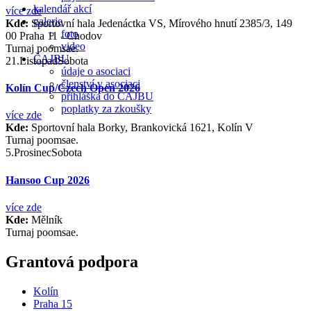
kalendář akcí
více zde
galerie
Kde:
Sportovní hala Jedenáctka VS, Mírového hnutí 2385/3, 149
foto
00 Praha 11 - Chodov
video
Turnaj poomsae.
ČAJBU
21.
Listopad
Sobota
údaje o asociaci
členství v asociaci
Kolín Cup/Czech Open 2026
přihláška do ČAJBU
poplatky za zkoušky
více zde
Kde:
Sportovní hala Borky, Brankovická 1621, Kolín V
Turnaj poomsae.
5.
Prosinec
Sobota
Hansoo Cup 2026
více zde
Kde:
Mělník
Turnaj poomsae.
Grantová podpora
Kolín
Praha 15