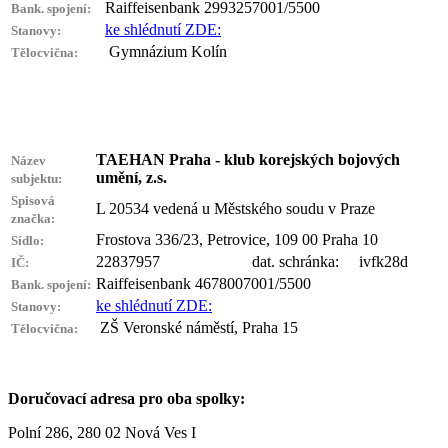
Raiffeisenbank 2993257001/5500
Bank. spojení:
ke shlédnutí ZDE:
Stanovy:
Gymnázium Kolín
Tělocvična:
TAEHAN Praha - klub korejských bojových
Název
umění, z.s.
subjektu:
Spisová
L 20534 vedená u Městského soudu v Praze
značka:
Frostova 336/23, Petrovice, 109 00 Praha 10
Sídlo:
22837957 dat. schránka: ivfk28d
IČ:
Raiffeisenbank 4678007001/5500
Bank. spojení:
ke shlédnutí ZDE:
Stanovy:
ZŠ Veronské náměstí, Praha 15
Tělocvična:
Doručovací adresa pro oba spolky:
Polní 286, 280 02 Nová Ves I