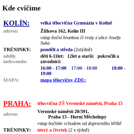
Kde cvičíme
KOLÍN:
velká tělocvična Gymnázia v Kolíně
adresa:
Žižkova 162, Kolín III
vstup boční brankou či vraty z ulice Josefa
Suka
TRÉNINKY:
pondělí a středa
(2xtýdně)
oddíly
děti 6-11let: 12let a starší
:
pokročilí a
taekwondo:
závodníci:
16:00 - 17:00
17:00 - 18:00
18:00 -
19:00
MAPA:
mapa tělocvičny ZDE:
PRAHA:
tělocvična ZŠ Veronské náměstí, Praha 15
Veronské náměstí 20/391,
adresa:
Praha 15 - Horní Měcholupy
vstup bočním vchodem od dopravního hřiště
TRÉNINKY:
úterý a čtvrtek
(2 x týdně)