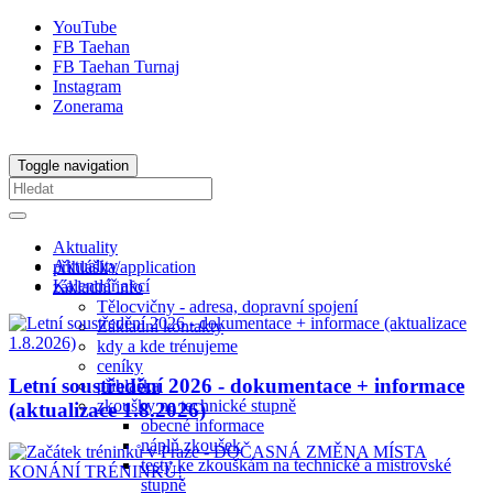
YouTube
FB Taehan
FB Taehan Turnaj
Instagram
Zonerama
Toggle navigation
Aktuality
Aktuality
přihláška/application
Kalendář akcí
základní info
Tělocvičny - adresa, dopravní spojení
Základní kontakty
kdy a kde trénujeme
ceníky
Letní soustředění 2026 - dokumentace + informace
přihláška
zkoušky na technické stupně
(aktualizace 1.8.2026)
obecné informace
náplň zkoušek
testy ke zkouškám na technické a mistrovské
stupně