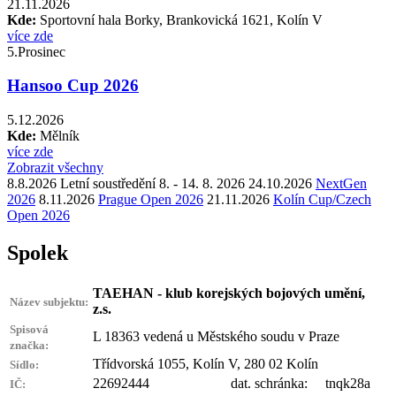
21.11.2026
Kde:
Sportovní hala Borky, Brankovická 1621, Kolín V
více zde
5.
Prosinec
Hansoo Cup 2026
5.12.2026
Kde:
Mělník
více zde
Zobrazit všechny
8.8.2026 Letní soustředění 8. - 14. 8. 2026
24.10.2026
NextGen
2026
8.11.2026
Prague Open 2026
21.11.2026
Kolín Cup/Czech
Open 2026
Spolek
TAEHAN - klub korejských bojových umění,
Název subjektu:
z.s.
Spisová
L 18363 vedená u Městského soudu v Praze
značka:
Třídvorská 1055, Kolín V, 280 02 Kolín
Sídlo:
22692444 dat. schránka: tnqk28a
IČ: