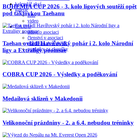
kalendář akcí
BOHEMIA CUP 2026 - 3. kolo ligových soutěží opět
galerie
pod taktovkou Taehanu
foto
video
ČAJBU
údaje o asociaci
členství v asociaci
Taehan ovládl Havířovský pohár i 2. kolo Národní
přihláška do ČAJBU
poplatky za zkoušky
ligy a Extraligy poomsae
COBRA CUP 2026 - Výsledky a poděkování
Medailová sklizeň v Makedonii
Velikonoční prázdniny - 2. a 6.4. nebudou tréninky