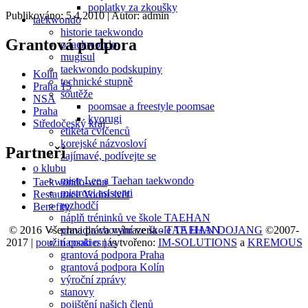
poplatky za zkoušky
Publikováno: 5.4.2010
| Autor: admin
taekwondo
historie taekwondo
Grantová podpora
o taekwondo
mugisul
taekwondo podskupiny
Kolín
technické stupně
Praha 15
soutěže
NSA
poomsae a freestyle poomsae
Praha
kyorugi
Středočeský kraj
etiketa cvičenců
korejské názvosloví
Partneři
zajímavé, podívejte se
o klubu
mistr Lee a Taehan taekwondo
Taekwondo-won
mistrovi asistenti
Restaurace Vodní svět
rozhodčí
Benefity
náplň tréninků ve škole TAEHAN
© 2016 Všechna práva vyhrazena -
TAE HAN DOJANG
©2007-
pravidla chování ve škole TAEHAN
2017 |
použití cookies
| vytvořeno:
IM-SOLUTIONS
a
KREMOUS
napsali o nás
grantová podpora Praha
grantová podpora Kolín
výroční zprávy
stanovy
pojištění našich členů