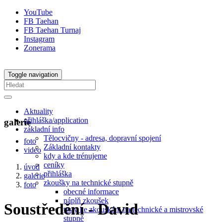
YouTube
FB Taehan
FB Taehan Turnaj
Instagram
Zonerama
Toggle navigation
Aktuality
přihláška/application
galerie
základní info
Tělocvičny - adresa, dopravní spojení
foto
Základní kontakty
video
kdy a kde trénujeme
ceníky
úvod
přihláška
galerie
zkoušky na technické stupně
foto
obecné informace
náplň zkoušek
Soustředění - David
testy ke zkouškám na technické a mistrovské
stupně