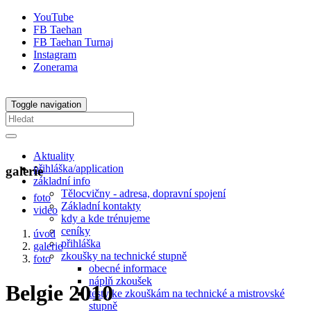
YouTube
FB Taehan
FB Taehan Turnaj
Instagram
Zonerama
Toggle navigation
Aktuality
přihláška/application
galerie
základní info
Tělocvičny - adresa, dopravní spojení
foto
Základní kontakty
video
kdy a kde trénujeme
ceníky
úvod
přihláška
galerie
zkoušky na technické stupně
foto
obecné informace
náplň zkoušek
Belgie 2010
testy ke zkouškám na technické a mistrovské
stupně