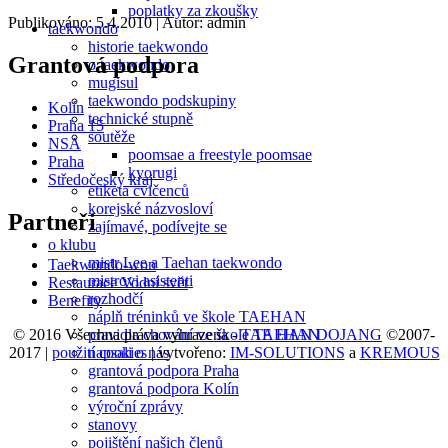
poplatky za zkoušky
Publikováno: 5.4.2010
| Autor: admin
taekwondo
historie taekwondo
Grantová podpora
o taekwondo
mugisul
taekwondo podskupiny
Kolín
technické stupně
Praha 15
soutěže
NSA
poomsae a freestyle poomsae
Praha
kyorugi
Středočeský kraj
etiketa cvičenců
korejské názvosloví
Partneři
zajímavé, podívejte se
o klubu
mistr Lee a Taehan taekwondo
Taekwondo-won
mistrovi asistenti
Restaurace Vodní svět
rozhodčí
Benefity
náplň tréninků ve škole TAEHAN
© 2016 Všechna práva vyhrazena -
TAE HAN DOJANG
©2007-
pravidla chování ve škole TAEHAN
2017 |
použití cookies
| vytvořeno:
IM-SOLUTIONS
a
KREMOUS
napsali o nás
grantová podpora Praha
grantová podpora Kolín
výroční zprávy
stanovy
pojištění našich členů