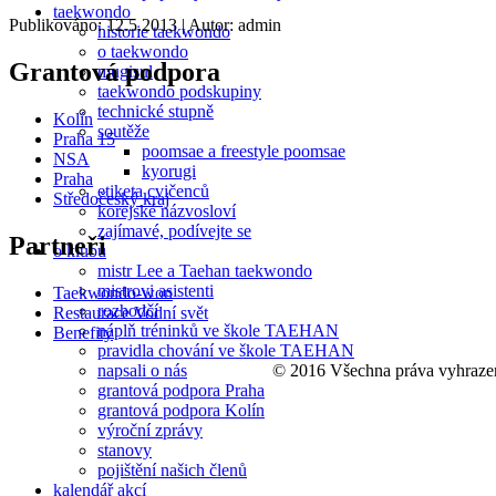
taekwondo
Publikováno: 12.5.2013
| Autor: admin
historie taekwondo
o taekwondo
Grantová podpora
mugisul
taekwondo podskupiny
technické stupně
Kolín
soutěže
Praha 15
poomsae a freestyle poomsae
NSA
kyorugi
Praha
etiketa cvičenců
Středočeský kraj
korejské názvosloví
zajímavé, podívejte se
Partneři
o klubu
mistr Lee a Taehan taekwondo
mistrovi asistenti
Taekwondo-won
rozhodčí
Restaurace Vodní svět
náplň tréninků ve škole TAEHAN
Benefity
pravidla chování ve škole TAEHAN
© 2016 Všechna práva vyhraze
napsali o nás
grantová podpora Praha
grantová podpora Kolín
výroční zprávy
stanovy
pojištění našich členů
kalendář akcí