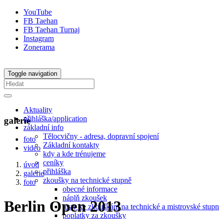
YouTube
FB Taehan
FB Taehan Turnaj
Instagram
Zonerama
Toggle navigation
Aktuality
přihláška/application
galerie
základní info
Tělocvičny - adresa, dopravní spojení
foto
Základní kontakty
video
kdy a kde trénujeme
ceníky
úvod
přihláška
galerie
zkoušky na technické stupně
foto
obecné informace
náplň zkoušek
Berlin Open 2013
testy ke zkouškám na technické a mistrovské stup
poplatky za zkoušky