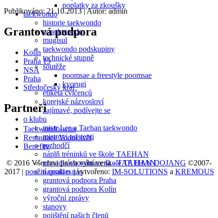
poplatky za zkoušky
Publikováno: 21.10.2013
| Autor: admin
taekwondo
historie taekwondo
Grantová podpora
o taekwondo
mugisul
taekwondo podskupiny
Kolín
technické stupně
Praha 15
soutěže
NSA
poomsae a freestyle poomsae
Praha
kyorugi
Středočeský kraj
etiketa cvičenců
korejské názvosloví
Partneři
zajímavé, podívejte se
o klubu
mistr Lee a Taehan taekwondo
Taekwondo-won
mistrovi asistenti
Restaurace Vodní svět
rozhodčí
Benefity
náplň tréninků ve škole TAEHAN
© 2016 Všechna práva vyhrazena -
TAE HAN DOJANG
©2007-
pravidla chování ve škole TAEHAN
2017 |
použití cookies
| vytvořeno:
IM-SOLUTIONS
a
KREMOUS
napsali o nás
grantová podpora Praha
grantová podpora Kolín
výroční zprávy
stanovy
pojištění našich členů