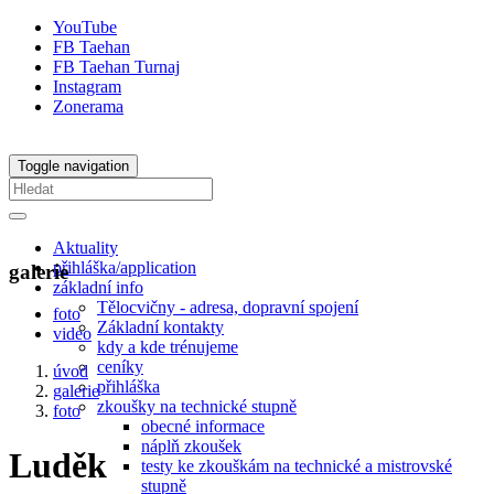
YouTube
FB Taehan
FB Taehan Turnaj
Instagram
Zonerama
Toggle navigation
Aktuality
přihláška/application
galerie
základní info
Tělocvičny - adresa, dopravní spojení
foto
Základní kontakty
video
kdy a kde trénujeme
ceníky
úvod
přihláška
galerie
zkoušky na technické stupně
foto
obecné informace
náplň zkoušek
Luděk
testy ke zkouškám na technické a mistrovské
stupně