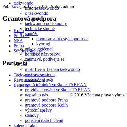
taekwondo
Publikováno: 17.11.2013
| Autor: admin
historie taekwondo
o taekwondo
Grantová podpora
mugisul
taekwondo podskupiny
technické stupně
Kolín
soutěže
Praha 15
poomsae a freestyle poomsae
NSA
kyorugi
Praha
etiketa cvičenců
Středočeský kraj
korejské názvosloví
zajímavé, podívejte se
Partneři
o klubu
mistr Lee a Taehan taekwondo
mistrovi asistenti
Taekwondo-won
rozhodčí
Restaurace Vodní svět
náplň tréninků ve škole TAEHAN
Benefity
pravidla chování ve škole TAEHAN
© 2016 Všechna práva vyhraze
napsali o nás
grantová podpora Praha
grantová podpora Kolín
výroční zprávy
stanovy
pojištění našich členů
kalendář akcí