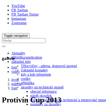
YouTube
FB Taehan
FB Taehan Turnaj
Instagram
Zonerama
Toggle navigation
Aktuality
přihláška/application
galerie
základní info
Tělocvičny - adresa, dopravní spojení
foto
Základní kontakty
video
kdy a kde trénujeme
ceníky
úvod
přihláška
galerie
zkoušky na technické stupně
foto
obecné informace
náplň zkoušek
Protivín Cup 2013
testy ke zkouškám na technické a mistrovské stup
poplatky za zkoušky