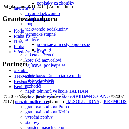
poplatky za zkoušky
Publikováno: 8.11.2014
| Autor: admin
taekwondo
historie taekwondo
Grantová podpora
o taekwondo
mugisul
taekwondo podskupiny
Kolín
technické stupně
Praha 15
soutěže
NSA
poomsae a freestyle poomsae
Praha
kyorugi
Středočeský kraj
etiketa cvičenců
korejské názvosloví
Partneři
zajímavé, podívejte se
o klubu
mistr Lee a Taehan taekwondo
Taekwondo-won
mistrovi asistenti
Restaurace Vodní svět
rozhodčí
Benefity
náplň tréninků ve škole TAEHAN
© 2016 Všechna práva vyhrazena -
TAE HAN DOJANG
©2007-
pravidla chování ve škole TAEHAN
2017 |
použití cookies
| vytvořeno:
IM-SOLUTIONS
a
KREMOUS
napsali o nás
grantová podpora Praha
grantová podpora Kolín
výroční zprávy
stanovy
pojištění našich členů