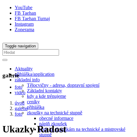
YouTube
FB Taehan
FB Taehan Turnaj
Instagram
Zonerama
Toggle navigation
Aktuality
přihláška/application
galerie
základní info
Tělocvičny - adresa, dopravní spojení
foto
Základní kontakty
video
kdy a kde trénujeme
ceníky
úvod
přihláška
galerie
zkoušky na technické stupně
foto
obecné informace
náplň zkoušek
Ukazky Radost
testy ke zkouškám na technické a mistrovské
stupně