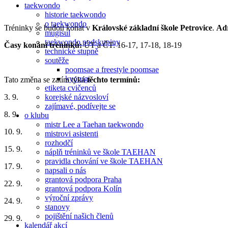
taekwondo
historie taekwondo
o taekwondo
Tréninky se budou konat v
Královské základní škole Petrovice
.
Ad
mugisul
taekwondo podskupiny
Časy konání tréninků:
ÚT a ČT: 16-17, 17-18, 18-19
technické stupně
soutěže
poomsae a freestyle poomsae
kyorugi
Tato změna se zatím týká
těchto termínů:
etiketa cvičenců
korejské názvosloví
3. 9.
zajímavé, podívejte se
8. 9.
o klubu
mistr Lee a Taehan taekwondo
10. 9.
mistrovi asistenti
rozhodčí
15. 9.
náplň tréninků ve škole TAEHAN
pravidla chování ve škole TAEHAN
17. 9.
napsali o nás
grantová podpora Praha
22. 9.
grantová podpora Kolín
výroční zprávy
24. 9.
stanovy
pojištění našich členů
29. 9.
kalendář akcí