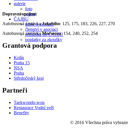
galerie
foto
video
Dopravní spojení:
ČAJBU
Autobusová zastávka
Jakobiho
: 125, 175, 183, 226, 227, 270
údaje o asociaci
členství v asociaci
Autobusová zastávka
Morseova
: 154, 240, 252, 254
přihláška do ČAJBU
poplatky za zkoušky
Grantová podpora
Kolín
Praha 15
NSA
Praha
Středočeský kraj
Partneři
Taekwondo-won
Restaurace Vodní svět
Benefity
© 2016 Všechna práva vyhraze