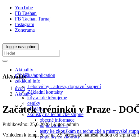
YouTube
FB Taehan
FB Taehan Turnaj
Instagram
Zonerama
Toggle navigation
Aktuality
přihláška/application
Aktuality
základní info
Tělocvičny - adresa, dopravní spojení
úvod
Základní kontakty
Aktuality
kdy a kde trénujeme
ceníky
Začátek tréninků v Praze 
přihláška
zkoušky na technické stupně
obecné informace
Publikováno: 25.6.2026
| Autor: admin
náplň zkoušek
testy ke zkouškám na technické a mistrovské stup
Vzhledem k tomu, že se na ZŠ Veronské náměstí budou od srpna do října
poplatky za zkoušky