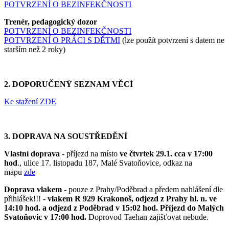
POTVRZENÍ O BEZINFEKČNOSTI
Trenér, pedagogický dozor
POTVRZENÍ O BEZINFEKČNOSTI
POTVRZENÍ O PRÁCI S DĚTMI
(lze použít potvrzení s datem ne
starším než 2 roky)
2. DOPORUČENÝ SEZNAM VĚCÍ
Ke stažení ZDE
3. DOPRAVA NA SOUSTŘEDĚNÍ
Vlastní doprava -
příjezd na místo
ve čtvrtek 29.1. cca v 17:00
hod
., ulice 17. listopadu 187, Malé Svatoňovice, odkaz na
mapu
zde
Doprava vlakem
- pouze z Prahy/Poděbrad a předem nahlášení dle
přihlášek!!!
- vlakem R 929 Krakonoš, odjezd z Prahy hl. n. ve
14:10 hod. a odjezd z Poděbrad v 15:02 hod. Příjezd do Malých
Svatoňovic v 17:00 hod.
Doprovod Taehan zajišťovat nebude.