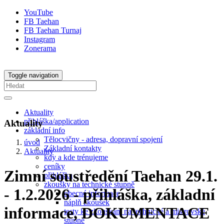
YouTube
FB Taehan
FB Taehan Turnaj
Instagram
Zonerama
Toggle navigation
Aktuality
přihláška/application
Aktuality
základní info
Tělocvičny - adresa, dopravní spojení
úvod
Základní kontakty
Aktuality
kdy a kde trénujeme
ceníky
Zimní soustředění Taehan 29.1.
přihláška
zkoušky na technické stupně
- 1.2.2026 - přihláška, základní
obecné informace
náplň zkoušek
informace, DOKUMENTACE
testy ke zkouškám na technické a mistrovské
stupně