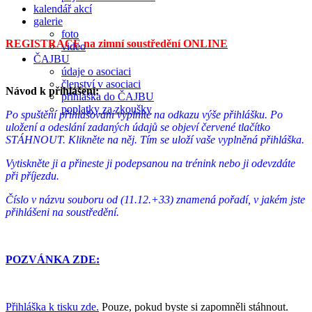
kalendář akcí
galerie
foto
REGISTRACE na zimní soustředění ONLINE
video
ČAJBU
údaje o asociaci
členství v asociaci
Návod k přihlášení:
přihláška do ČAJBU
poplatky za zkoušky
Po spuštění přihlašování vyplníte na odkazu výše přihlášku. Po
uložení a odeslání zadaných údajů se objeví červené tlačítko
STÁHNOUT. Klikněte na něj. Tím se uloží vaše vyplněná přihláška.
Vytiskněte ji a přineste ji podepsanou na trénink nebo ji odevzdáte
při příjezdu.
Číslo v názvu souboru od (11.12.+33) znamená pořadí, v jakém jste
přihlášeni na soustředění.
POZVÁNKA ZDE:
Přihláška k tisku zde.
Pouze, pokud byste si zapomněli stáhnout.