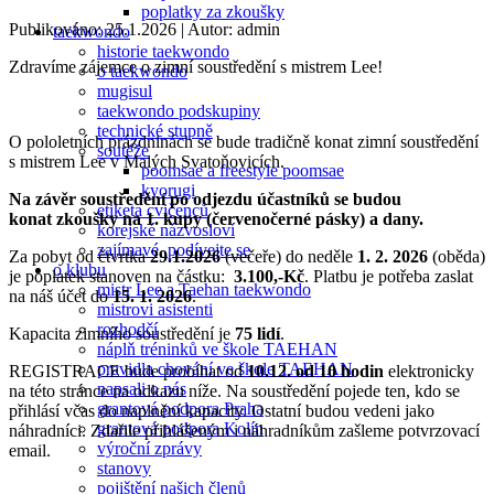
poplatky za zkoušky
Publikováno: 25.1.2026
| Autor: admin
taekwondo
historie taekwondo
Zdravíme zájemce o zimní soustředění s mistrem Lee!
o taekwondo
mugisul
taekwondo podskupiny
technické stupně
O pololetních prázdninách se bude tradičně konat zimní soustředění
soutěže
s mistrem Lee v Malých Svatoňovicích.
poomsae a freestyle poomsae
kyorugi
Na závěr soustředění po odjezdu účastníků se budou
etiketa cvičenců
konat
zkoušky na 1. kupy
(červenočerné pásky)
a dany
.
korejské názvosloví
zajímavé, podívejte se
Za pobyt od čtvrtka
29.1.2026
(večeře) do neděle
1. 2. 2026
(oběda)
o klubu
je poplatek stanoven na částku:
3.1
00
,-Kč
. Platbu je potřeba zaslat
mistr Lee a Taehan taekwondo
na náš účet do
15. 1. 2026
.
mistrovi asistenti
rozhodčí
Kapacita zimního soustředění je
75 lidí
.
náplň tréninků ve škole TAEHAN
pravidla chování ve škole TAEHAN
REGISTRACE bude probíhat od
10.
12
. od 10 hodin
elektronicky
napsali o nás
na této stránce na odkazu níže. Na soustředění pojede ten, kdo se
grantová podpora Praha
přihlásí včas do naplnění kapacity. Ostatní budou vedeni jako
grantová podpora Kolín
náhradníci. Zdařile přihlášeným i náhradníkům zašleme potvrzovací
výroční zprávy
email.
stanovy
pojištění našich členů