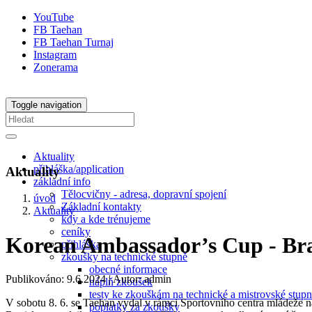
YouTube
FB Taehan
FB Taehan Turnaj
Instagram
Zonerama
Toggle navigation
Aktuality
přihláška/application
Aktuality
základní info
Tělocvičny - adresa, dopravní spojení
úvod
Základní kontakty
Aktuality
kdy a kde trénujeme
ceníky
Korean Ambassador’s Cup - Bra
přihláška
zkoušky na technické stupně
obecné informace
Publikováno: 9.6.2024
| Autor: admin
náplň zkoušek
testy ke zkouškám na technické a mistrovské stup
V sobotu 8. 6. se Taehan vydal v rámci Sportovního centra mládeže na
poplatky za zkoušky