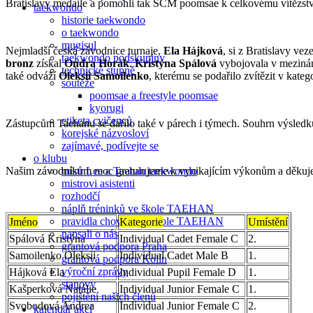
Bratislavy medaile a pomohli tak SCM poomsae k celkovému vítězstv
taekwondo
historie taekwondo
o taekwondo
mugisul
Nejmladší česká závodnice turnaje,
Ela Hájková
, si z Bratislavy vez
taekwondo podskupiny
bronz
získal
Ondra Horák
.
Kristýna Spálová
vybojovala v meziná
technické stupně
také odváží
Oleksii Samoilenko
, kterému se podařilo zvítězit v kateg
soutěže
poomsae a freestyle poomsae
kyorugi
etiketa cvičenců
Zástupcům Taehanu se dařilo také v párech i týmech. Souhrn výsledků
korejské názvosloví
zajímavé, podívejte se
o klubu
mistr Lee a Taehan taekwondo
Našim závodníkům moc gratulujeme k vynikajícím výkonům a děkuje
mistrovi asistenti
rozhodčí
náplň tréninků ve škole TAEHAN
pravidla chování ve škole TAEHAN
Jméno
Kategorie
Umístění
napsali o nás
Spálová Kristýna
Individual Cadet Female C
2.
grantová podpora Praha
Samoilenko Oleksii
Individual Cadet Male B
1.
grantová podpora Kolín
výroční zprávy
Hájková Ela
Individual Pupil Female D
1.
stanovy
Kašperková Natálie
Individual Junior Female C
1.
pojištění našich členů
Svobodová Andrea
Individual Junior Female C
2.
kalendář akcí