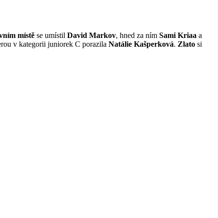
vním místě
se umístil
David
Markov
, hned za ním
Sami Kriaa
a
erou v kategorii juniorek C porazila
Natálie Kašperková
.
Zlato
si