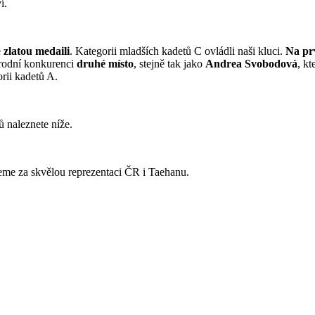
í.
e
zlatou
medaili
. Kategorii mladších kadetů C ovládli naši kluci.
Na pr
rodní konkurenci
druhé místo
, stejně tak jako
Andrea Svobodová
, kt
orii kadetů A.
 naleznete níže.
me za skvělou reprezentaci ČR i Taehanu.