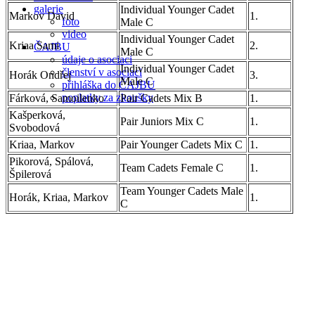
galerie
Individual Younger Cadet
Markov David
1.
foto
Male C
video
Individual Younger Cadet
Kriaa Sami
2.
ČAJBU
Male C
údaje o asociaci
Individual Younger Cadet
členství v asociaci
Horák Ondřej
3.
Male C
přihláška do ČAJBU
poplatky za zkoušky
Fárková, Samoilenko
Pair Cadets Mix B
1.
Kašperková,
Pair Juniors Mix C
1.
Svobodová
Kriaa, Markov
Pair Younger Cadets Mix C
1.
Pikorová, Spálová,
Team Cadets Female C
1.
Špilerová
Team Younger Cadets Male
Horák, Kriaa, Markov
1.
C