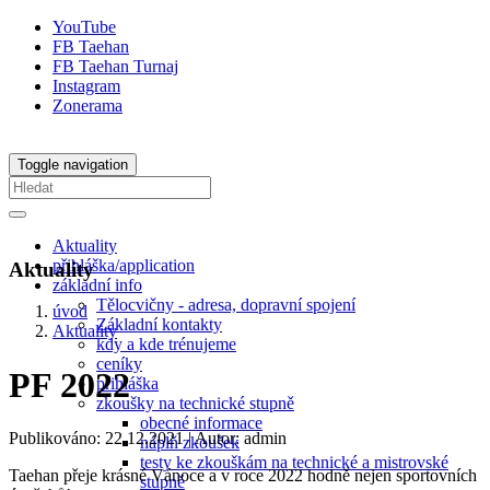
YouTube
FB Taehan
FB Taehan Turnaj
Instagram
Zonerama
Toggle navigation
Aktuality
přihláška/application
Aktuality
základní info
Tělocvičny - adresa, dopravní spojení
úvod
Základní kontakty
Aktuality
kdy a kde trénujeme
ceníky
PF 2022
přihláška
zkoušky na technické stupně
obecné informace
Publikováno: 22.12.2021
| Autor: admin
náplň zkoušek
testy ke zkouškám na technické a mistrovské
Taehan přeje krásné Vánoce a v roce 2022 hodně nejen sportovních
stupně