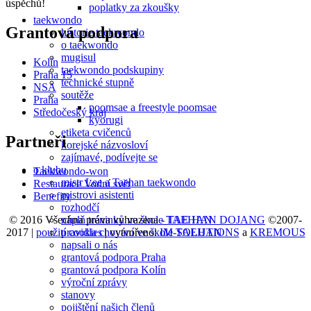
úspěchů!
poplatky za zkoušky
taekwondo
Grantová podpora
historie taekwondo
o taekwondo
mugisul
Kolín
taekwondo podskupiny
Praha 15
technické stupně
NSA
soutěže
Praha
poomsae a freestyle poomsae
Středočeský kraj
kyorugi
etiketa cvičenců
Partneři
korejské názvosloví
zajímavé, podívejte se
o klubu
Taekwondo-won
mistr Lee a Taehan taekwondo
Restaurace Vodní svět
mistrovi asistenti
Benefity
rozhodčí
© 2016 Všechna práva vyhrazena -
TAE HAN DOJANG
©2007-
náplň tréninků ve škole TAEHAN
2017 |
použití cookies
| vytvořeno:
IM-SOLUTIONS
a
KREMOUS
pravidla chování ve škole TAEHAN
napsali o nás
grantová podpora Praha
grantová podpora Kolín
výroční zprávy
stanovy
pojištění našich členů