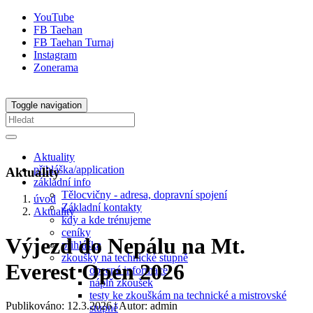
YouTube
FB Taehan
FB Taehan Turnaj
Instagram
Zonerama
Toggle navigation
Aktuality
přihláška/application
Aktuality
základní info
Tělocvičny - adresa, dopravní spojení
úvod
Základní kontakty
Aktuality
kdy a kde trénujeme
ceníky
Výjezd do Nepálu na Mt.
přihláška
zkoušky na technické stupně
Everest Open 2026
obecné informace
náplň zkoušek
testy ke zkouškám na technické a mistrovské
Publikováno: 12.3.2026
| Autor: admin
stupně