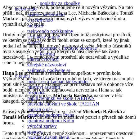
poplatky za zkoušky
Abychom se zlepšovali, potřebujeme čelit novým výzvám. Na toto
taekwondo
přišli i naši tři reprezentanti Hana Lee, Michaela Baštecká a Tomáš
historie taekwondo
Markov - při lovu nových turnajových výzev v polovině února
o taekwondo
vyrazili až do Nepálu.
mugisul
taekwondo podskupiny
Druhý ročník turnaje Mt. Everest Open totiž poskytoval prostředí,
technické stupně
ve kterém se naši závodníci mohli utkat se soupeři, které by jinak
soutěže
potkali až na turnajích úrovně mistrovství světa. Mnoho účastníků
poomsae a freestyle poomsae
bylo z asijských zemí, proti kterým si naši členové tak často
kyorugi
nezazávodí. I v tomto novém prostředí ale nezaváhali a vydali ze
etiketa cvičenců
sebe to nejlepší.
korejské názvosloví
zajímavé, podívejte se
Hana Lee
suverénně zvítězila nad soupeřkou v prvním kole.
o klubu
Výborně si počínala i začátkem druhého kola, ve kterém nastoupila
mistr Lee a Taehan taekwondo
proti silné soupeřce z Malajsie; za první sestavu měla dokonce více
mistrovi asistenti
bodů, nicméně při druhé zapracovala nervozita a Hana se tak
rozhodčí
umístila na deváté příčce.
Michaela Baštecká
nakonec v této
náplň tréninků ve škole TAEHAN
kategorii obsadila 5. místo.
pravidla chování ve škole TAEHAN
napsali o nás
Krásný výkon se podařil páru ve složení
Michaela Baštecká
a
grantová podpora Praha
Tomáš Markov
: umístili se na medailové pozici a přivezli tak domů
grantová podpora Kolín
bronz.
výroční zprávy
stanovy
Tento turnaj tedy poskytl cenné zkušenosti - reprezentanti otestovali
pojištění našich členů
své hranice v novém prostředí a nabrali sebevědomí, které je k