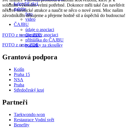
kalendář akcí
solidním výkonům velmi potřebné. Dokonce měli také čas navštívit
galerie
některé turistické atrakce a naučit se něco o nové zemi. Moc našim
foto
závodníkům děkujeme a přejeme hodně sil a úspěchů do budoucna!
video
ČAJBU
údaje o asociaci
členství v asociaci
FOTO z turnaje ZDE
přihláška do ČAJBU
FOTO z cesty ZDE
poplatky za zkoušky
Grantová podpora
Kolín
Praha 15
NSA
Praha
Středočeský kraj
Partneři
Taekwondo-won
Restaurace Vodní svět
Benefity