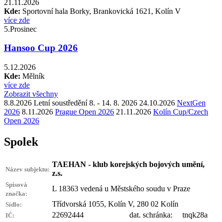
21.11.2026
Kde:
Sportovní hala Borky, Brankovická 1621, Kolín V
více zde
5.
Prosinec
Hansoo Cup 2026
5.12.2026
Kde:
Mělník
více zde
Zobrazit všechny
8.8.2026 Letní soustředění 8. - 14. 8. 2026
24.10.2026
NextGen
2026
8.11.2026
Prague Open 2026
21.11.2026
Kolín Cup/Czech
Open 2026
Spolek
TAEHAN - klub korejských bojových umění,
Název subjektu:
z.s.
Spisová
L 18363 vedená u Městského soudu v Praze
značka:
Třídvorská 1055, Kolín V, 280 02 Kolín
Sídlo:
22692444 dat. schránka: tnqk28a
IČ: