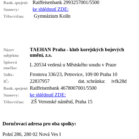
Raiffeisenbank 2993257001/5500
Bank. spojení:
ke shlédnutí ZDE:
Stanovy:
Gymnázium Kolín
Tělocvična:
TAEHAN Praha - klub korejských bojových
Název
umění, z.s.
subjektu:
Spisová
L 20534 vedená u Městského soudu v Praze
značka:
Frostova 336/23, Petrovice, 109 00 Praha 10
Sídlo:
22837957 dat. schránka: ivfk28d
IČ:
Raiffeisenbank 4678007001/5500
Bank. spojení:
ke shlédnutí ZDE:
Stanovy:
ZŠ Veronské náměstí, Praha 15
Tělocvična:
Doručovací adresa pro oba spolky:
Polní 286, 280 02 Nová Ves I