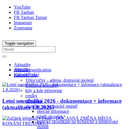
YouTube
FB Taehan
FB Taehan Turnaj
Instagram
Zonerama
Toggle navigation
Aktuality
Aktuality
přihláška/application
Kalendář akcí
základní info
Tělocvičny - adresa, dopravní spojení
Základní kontakty
kdy a kde trénujeme
ceníky
Letní soustředění 2026 - dokumentace + informace
přihláška
zkoušky na technické stupně
(aktualizace 1.8.2026)
obecné informace
náplň zkoušek
testy ke zkouškám na technické a mistrovské
stupně