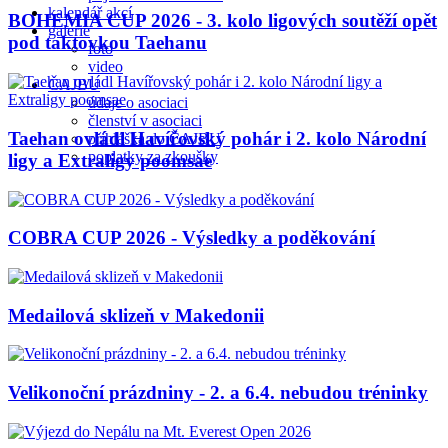
kalendář akcí
BOHEMIA CUP 2026 - 3. kolo ligových soutěží opět
galerie
pod taktovkou Taehanu
foto
video
ČAJBU
údaje o asociaci
členství v asociaci
Taehan ovládl Havířovský pohár i 2. kolo Národní
přihláška do ČAJBU
poplatky za zkoušky
ligy a Extraligy poomsae
COBRA CUP 2026 - Výsledky a poděkování
Medailová sklizeň v Makedonii
Velikonoční prázdniny - 2. a 6.4. nebudou tréninky