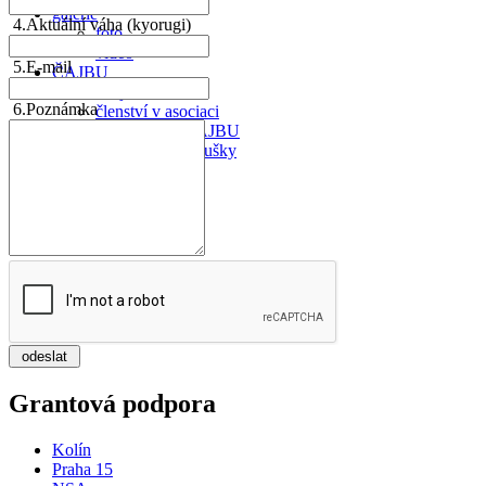
galerie
4.
Aktuální váha (kyorugi)
foto
video
5.
E-mail
ČAJBU
údaje o asociaci
6.
Poznámka
členství v asociaci
přihláška do ČAJBU
poplatky za zkoušky
Grantová podpora
Kolín
Praha 15