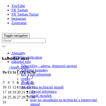
YouTube
FB Taehan
FB Taehan Turnaj
Instagram
Zonerama
Toggle navigation
Aktuality
přihláška/application
kalendář akcí
základní info
Tělocvičny - adresa, dopravní spojení
<
Srpen 2026
>
Základní kontakty
Po
Út
St
Čt
Pá
So
Ne
kdy a kde trénujeme
1
2
ceníky
3
4
5
6
7
8
9
přihláška
zkoušky na technické stupně
10
11
12
13
14
15
16
obecné informace
17
18
19
20
21
22
23
náplň zkoušek
24
25
26
27
28
29
30
testy ke zkouškám na technické a mistrovské
31
stupně