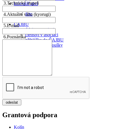
3.
Technický stupeň
kalendář akcí
galerie
foto
4.
Aktuální váha (kyorugi)
video
ČAJBU
5.
E-mail
údaje o asociaci
členství v asociaci
6.
Poznámka
přihláška do ČAJBU
poplatky za zkoušky
Grantová podpora
Kolín