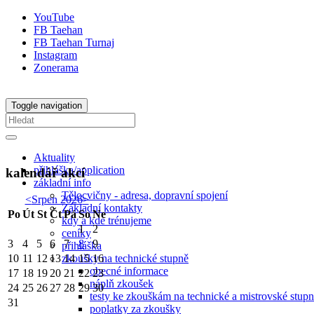
YouTube
FB Taehan
FB Taehan Turnaj
Instagram
Zonerama
Toggle navigation
Aktuality
přihláška/application
kalendář akcí
základní info
Tělocvičny - adresa, dopravní spojení
<
Srpen 2026
>
Základní kontakty
Po
Út
St
Čt
Pá
So
Ne
kdy a kde trénujeme
1
2
ceníky
3
4
5
6
7
8
9
přihláška
zkoušky na technické stupně
10
11
12
13
14
15
16
obecné informace
17
18
19
20
21
22
23
náplň zkoušek
24
25
26
27
28
29
30
testy ke zkouškám na technické a mistrovské stup
31
poplatky za zkoušky