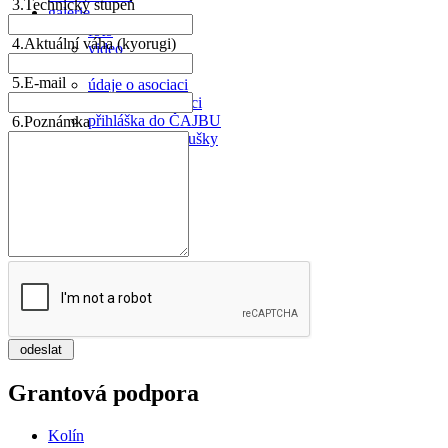
3.
Technický stupeň
galerie
foto
4.
Aktuální váha (kyorugi)
video
ČAJBU
5.
E-mail
údaje o asociaci
členství v asociaci
přihláška do ČAJBU
6.
Poznámka
poplatky za zkoušky
Grantová podpora
Kolín