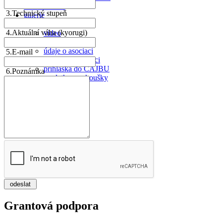
kalendář akcí
3.
Technický stupeň
galerie
foto
4.
Aktuální váha (kyorugi)
video
ČAJBU
údaje o asociaci
5.
E-mail
členství v asociaci
přihláška do ČAJBU
6.
Poznámka
poplatky za zkoušky
Grantová podpora