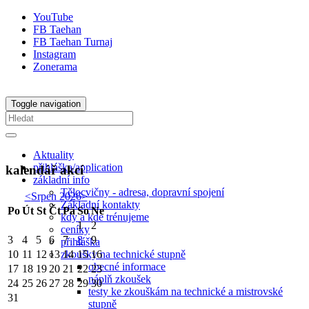
YouTube
FB Taehan
FB Taehan Turnaj
Instagram
Zonerama
Toggle navigation
Aktuality
přihláška/application
kalendář akcí
základní info
Tělocvičny - adresa, dopravní spojení
<
Srpen 2026
>
Základní kontakty
Po
Út
St
Čt
Pá
So
Ne
kdy a kde trénujeme
1
2
ceníky
3
4
5
6
7
8
9
přihláška
zkoušky na technické stupně
10
11
12
13
14
15
16
obecné informace
17
18
19
20
21
22
23
náplň zkoušek
24
25
26
27
28
29
30
testy ke zkouškám na technické a mistrovské
31
stupně