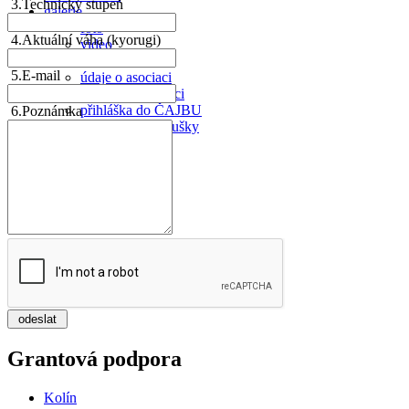
3.
Technický stupeň
galerie
foto
4.
Aktuální váha (kyorugi)
video
ČAJBU
5.
E-mail
údaje o asociaci
členství v asociaci
přihláška do ČAJBU
6.
Poznámka
poplatky za zkoušky
Grantová podpora
Kolín