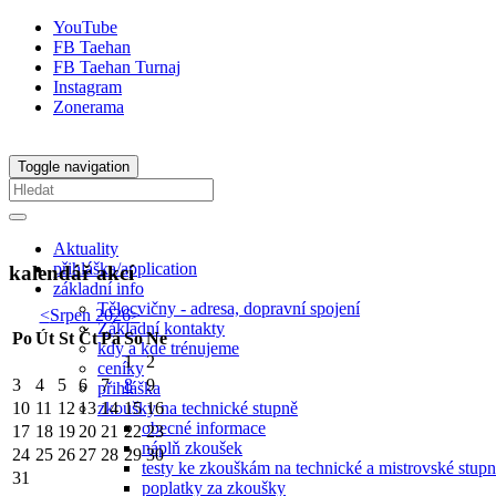
YouTube
FB Taehan
FB Taehan Turnaj
Instagram
Zonerama
Toggle navigation
Aktuality
přihláška/application
kalendář akcí
základní info
Tělocvičny - adresa, dopravní spojení
<
Srpen 2026
>
Základní kontakty
Po
Út
St
Čt
Pá
So
Ne
kdy a kde trénujeme
1
2
ceníky
3
4
5
6
7
8
9
přihláška
zkoušky na technické stupně
10
11
12
13
14
15
16
obecné informace
17
18
19
20
21
22
23
náplň zkoušek
24
25
26
27
28
29
30
testy ke zkouškám na technické a mistrovské stup
31
poplatky za zkoušky