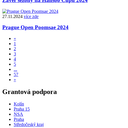
Závěr sezóny na Hansoo Cupu 2024
27.11.2024
více zde
Prague Open Poomsae 2024
«
1
2
3
4
5
...
57
»
Grantová podpora
Kolín
Praha 15
NSA
Praha
Středočeský kraj