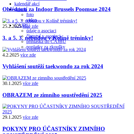
kalendář akcí
Ohlédnutí za Indoor Brussels Poomsae 2024
galerie
foto
video
ČAJBU
25.2.2025
více zde
údaje o asociaci
členství v asociaci
3. a 5. 3. nebudou v Kolíně tréninky!
přihláška do ČAJBU
poplatky za zkoušky
4.2.2025
více zde
Vyhlášení soutěží taekwondo za rok 2024
30.1.2025
více zde
OBRAZEM ze zimního soustředění 2025
29.1.2025
více zde
POKYNY PRO ÚČASTNÍKY ZIMNÍHO