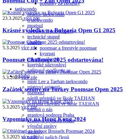
Bohemia Cup + Zlín Open 2025
poplatky za zkoušky
taekwondo
historie taekwondo
23.3.2025
více zde
o taekwondo
mugisul
Krásné výsledky na Bulgaria Open G1 2025
taekwondo podskupiny
technické stupně
soutěže
5.3.2025
více zde
poomsae a freestyle poomsae
kyorugi
etiketa cvičenců
Poomsae Challenge 2025 odstartována!
korejské názvosloví
zajímavé, podívejte se
o klubu
5.3.2025
více zde
mistr Lee a Taehan taekwondo
mistrovi asistenti
Začátek sezóny na Turkey Poomsae Open 2025
rozhodčí
náplň tréninků ve škole TAEHAN
pravidla chování ve škole TAEHAN
5.3.2025
více zde
napsali o nás
grantová podpora Praha
Vzpomínky na Hong Kong 2024
grantová podpora Kolín
výroční zprávy
stanovy
5.3.2025
více zde
pojištění našich členů